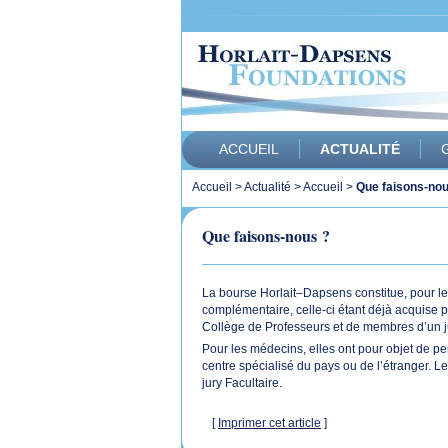
ACCUEIL
ACTUALITÉ
Accueil
>
Actualité
>
Accueil
>
Que faisons-nou
Que faisons-nous ?
La bourse Horlait–Dapsens constitue, pour les
complémentaire, celle-ci étant déjà acquise po
Collège de Professeurs et de membres d’un j
Pour les médecins, elles ont pour objet de pe
centre spécialisé du pays ou de l’étranger. L
jury Facultaire.
[
Imprimer cet article
]