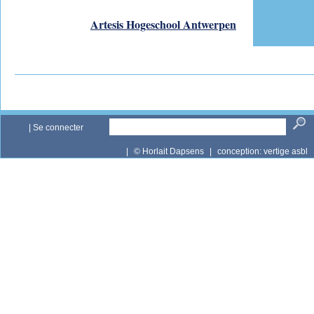
Artesis Hogeschool Antwerpen
|
Se connecter
|
© Horlait Dapsens
|
conception:
vertige asbl