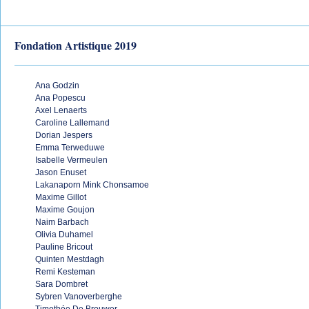
Fondation Artistique 2019
Ana Godzin
Ana Popescu
Axel Lenaerts
Caroline Lallemand
Dorian Jespers
Emma Terweduwe
Isabelle Vermeulen
Jason Enuset
Lakanaporn Mink Chonsamoe
Maxime Gillot
Maxime Goujon
Naim Barbach
Olivia Duhamel
Pauline Bricout
Quinten Mestdagh
Remi Kesteman
Sara Dombret
Sybren Vanoverberghe