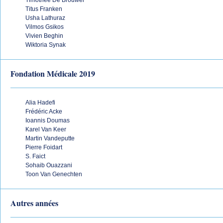
Timothée De Brouwer
Titus Franken
Usha Lathuraz
Vilmos Gsikos
Vivien Beghin
Wiktoria Synak
Fondation Médicale 2019
Alia Hadefi
Frédéric Acke
Ioannis Doumas
Karel Van Keer
Martin Vandeputte
Pierre Foidart
S. Faict
Sohaib Ouazzani
Toon Van Genechten
Autres années