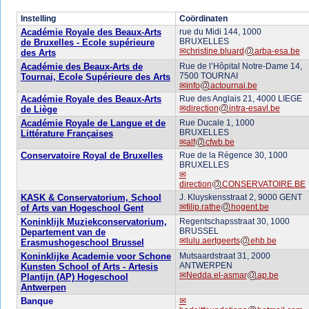
Instelling
Coördinaten
Académie Royale des Beaux-Arts
rue du Midi 144, 1000
BRUXELLES
de Bruxelles - Ecole supérieure
christine.bluard
arba-esa.be
des Arts
Académie des Beaux-Arts de
Rue de l’Hôpital Notre-Dame 14,
7500 TOURNAI
Tournai, Ecole Supérieure des Arts
info
actournai.be
Académie Royale des Beaux-Arts
Rue des Anglais 21, 4000 LIEGE
direction
intra-esavl.be
de Liège
Académie Royale de Langue et de
Rue Ducale 1, 1000
BRUXELLES
Littérature Françaises
alf
cfwb.be
Conservatoire Royal de Bruxelles
Rue de la Régence 30, 1000
BRUXELLES
direction
CONSERVATOIRE.BE
KASK & Conservatorium, School
J. Kluyskensstraat 2, 9000 GENT
filip.rathe
hogent.be
of Arts van Hogeschool Gent
Koninklijk Muziekconservatorium,
Regentschapsstraat 30, 1000
BRUSSEL
Departement van de
lulu.aertgeerts
ehb.be
Erasmushogeschool Brussel
Koninklijke Academie voor Schone
Mutsaardstraat 31, 2000
ANTWERPEN
Kunsten School of Arts - Artesis
Nedda.el-asmar
ap.be
Plantijn (AP) Hogeschool
Antwerpen
Banque