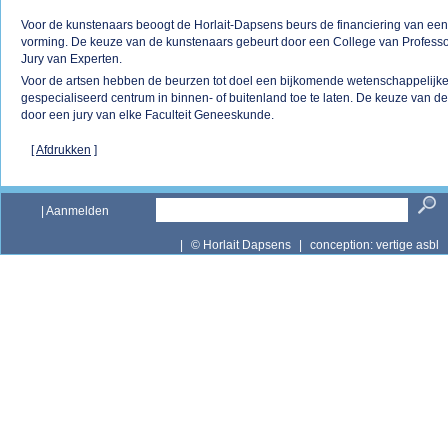
Voor de kunstenaars beoogt de Horlait-Dapsens beurs de financiering van een
vorming. De keuze van de kunstenaars gebeurt door een College van Profess
Jury van Experten.
Voor de artsen hebben de beurzen tot doel een bijkomende wetenschappelijke
gespecialiseerd centrum in binnen- of buitenland toe te laten. De keuze van d
door een jury van elke Faculteit Geneeskunde.
[
Afdrukken
]
|
Aanmelden
|
© Horlait Dapsens
|
conception:
vertige asbl