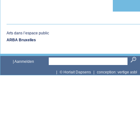
Arts dans l’espace public
ARBA Bruxelles
|
Aanmelden
|
© Horlait Dapsens
|
conception:
vertige asbl