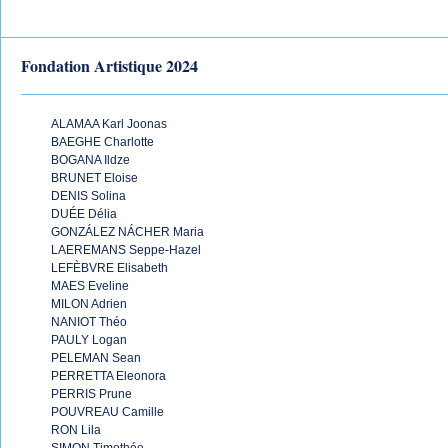
Fondation Artistique 2024
ALAMAA Karl Joonas
BAEGHE Charlotte
BOGANA Ildze
BRUNET Eloise
DENIS Solina
DUÉE Délia
GONZÁLEZ NÁCHER Maria
LAEREMANS Seppe-Hazel
LEFÈBVRE Elisabeth
MAES Eveline
MILON Adrien
NANIOT Théo
PAULY Logan
PELEMAN Sean
PERRETTA Eleonora
PERRIS Prune
POUVREAU Camille
RON Lila