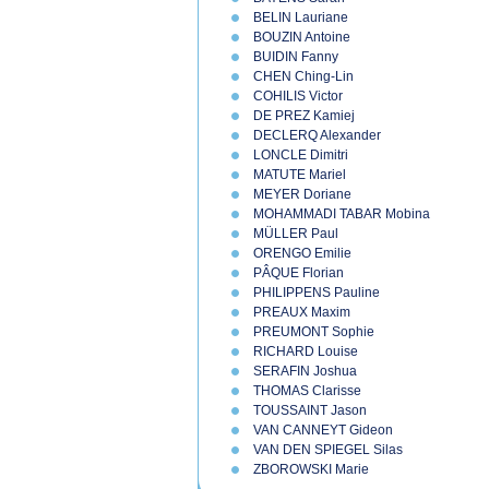
BELIN Lauriane
BOUZIN Antoine
BUIDIN Fanny
CHEN Ching-Lin
COHILIS Victor
DE PREZ Kamiej
DECLERQ Alexander
LONCLE Dimitri
MATUTE Mariel
MEYER Doriane
MOHAMMADI TABAR Mobina
MÜLLER Paul
ORENGO Emilie
PÂQUE Florian
PHILIPPENS Pauline
PREAUX Maxim
PREUMONT Sophie
RICHARD Louise
SERAFIN Joshua
THOMAS Clarisse
TOUSSAINT Jason
VAN CANNEYT Gideon
VAN DEN SPIEGEL Silas
ZBOROWSKI Marie