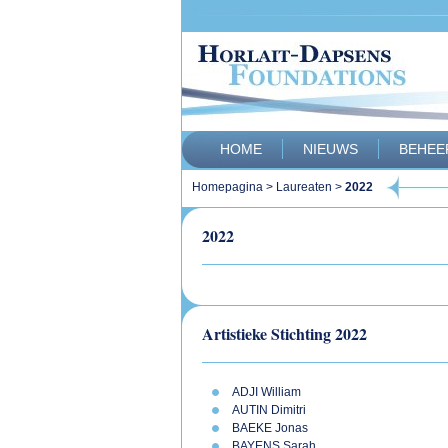
HOME
NIEUWS
BEHEE
Homepagina
>
Laureaten
>
2022
2022
Artistieke Stichting 2022
ADJI William
AUTIN Dimitri
BAEKE Jonas
BAYENS Sarah