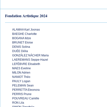
Fondation Artistique 2024
ALAMAA Karl Joonas
BAEGHE Charlotte
BOGANA Ildze
BRUNET Eloise
DENIS Solina
DUÉE Délia
GONZÁLEZ NÁCHER Maria
LAEREMANS Seppe-Hazel
LEFÈBVRE Elisabeth
MAES Eveline
MILON Adrien
NANIOT Théo
PAULY Logan
PELEMAN Sean
PERRETTA Eleonora
PERRIS Prune
POUVREAU Camille
RON Lila